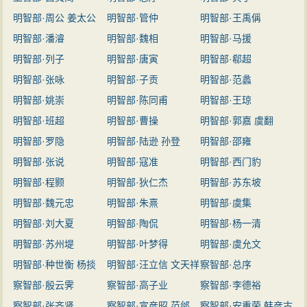
明智部·周公 姜太公
明智部·管仲
明智部·王禹偁
明智部·潘濬
明智部·魏相
明智部·马援
明智部·列子
明智部·唐寅
明智部·郗超
明智部·张咏
明智部·子贡
明智部·范蠡
明智部·姚崇
明智部·陈同甫
明智部·王琼
明智部·班超
明智部·曹操
明智部·郭嘉 虞翻
明智部·罗隐
明智部·陆逊 孙登
明智部·邵雍
明智部·张说
明智部·寇准
明智部·西门豹
明智部·程颢
明智部·狄仁杰
明智部·苏东坡
明智部·魏元忠
明智部·朱熹
明智部·虞集
明智部·刘大夏
明智部·陶侃
明智部·杨一清
明智部·苏州堤
明智部·叶梦得
明智部·虞允文
明智部·种世衡 杨掞
明智部·汪立信 文天祥
察智部·总序
察智部·殷云霁
察智部·高子业
察智部·李德裕
察智部·张齐贤
察智部·宣彦昭 范邰
察智部·安重荣 韩彦古