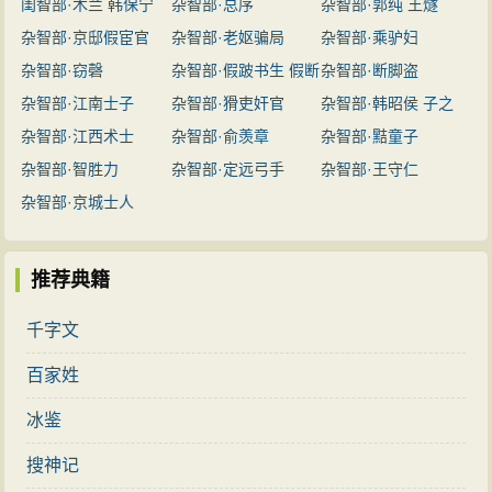
闺智部·木兰 韩保宁
杂智部·总序
杂智部·郭纯 王燧
黄善聪
杂智部·京邸假宦官
杂智部·老妪骗局
杂智部·乘驴妇
杂智部·窃磬
杂智部·假跛书生 假断
杂智部·断脚盗
杂智部·江南士子
脚偷
杂智部·猾吏奸官
杂智部·韩昭侯 子之
杂智部·江西术士
杂智部·俞羡章
杂智部·黠童子
杂智部·智胜力
杂智部·定远弓手
杂智部·王守仁
杂智部·京城士人
推荐典籍
千字文
百家姓
冰鉴
搜神记