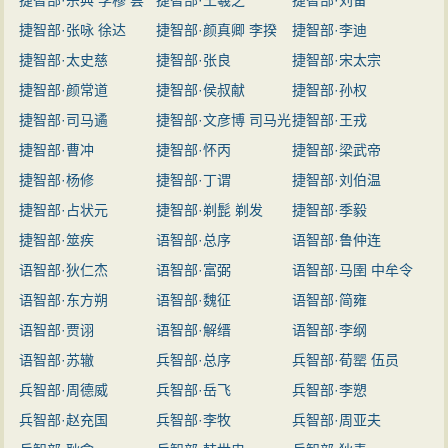
捷智部·宗典 李穆 昙
捷智部·王羲之
捷智部·刘备
永
捷智部·张咏 徐达
捷智部·颜真卿 李揆
捷智部·李迪
捷智部·太史慈
捷智部·张良
捷智部·宋太宗
捷智部·颜常道
捷智部·侯叔献
捷智部·孙权
捷智部·司马遹
捷智部·文彦博 司马光
捷智部·王戎
捷智部·曹冲
捷智部·怀丙
捷智部·梁武帝
捷智部·杨修
捷智部·丁谓
捷智部·刘伯温
捷智部·占状元
捷智部·剃髭 剃发
捷智部·季毅
捷智部·筮疾
语智部·总序
语智部·鲁仲连
语智部·狄仁杰
语智部·富弼
语智部·马圉 中牟令
语智部·东方朔
语智部·魏征
语智部·简雍
语智部·贾诩
语智部·解缙
语智部·李纲
语智部·苏辙
兵智部·总序
兵智部·荀罂 伍员
兵智部·周德威
兵智部·岳飞
兵智部·李愬
兵智部·赵充国
兵智部·李牧
兵智部·周亚夫