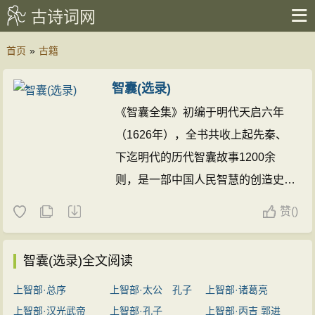
古诗词网
首页
»
古籍
智囊(选录)
《智囊全集》初编于明代天启六年
（1626年），全书共收上起先秦、
下迄明代的历代智囊故事1200余
则，是一部中国人民智慧的创造史和
实践史。书中所表现的人物，都在运
赞
(
)
用智慧和谋略创造历史。它既是一部
反映古人巧妙运用聪明才智来排忧解
智囊(选录)全文阅读
难、克敌制胜的处世奇书，也是中国
上智部·总序
上智部·太公 孔子
上智部·诸葛亮
文化史上一部篇幅庞大的智谋锦囊。
上智部·汉光武帝
上智部·孔子
上智部·丙吉 郭进