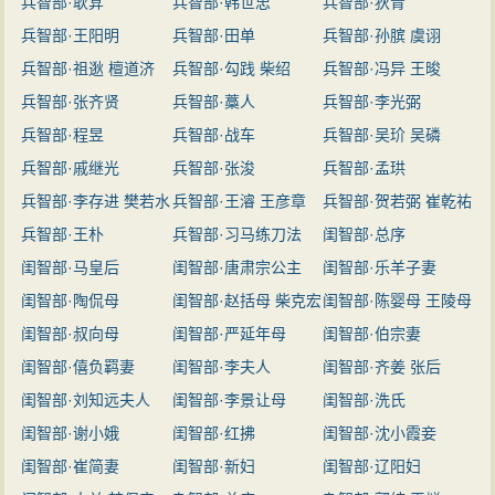
兵智部·耿弇
兵智部·韩世忠
兵智部·狄青
兵智部·王阳明
兵智部·田单
兵智部·孙膑 虞诩
兵智部·祖逖 檀道济
兵智部·勾践 柴绍
兵智部·冯异 王晙
岳飞
兵智部·张齐贤
兵智部·藁人
兵智部·李光弼
兵智部·程昱
兵智部·战车
兵智部·吴玠 吴磷
兵智部·戚继光
兵智部·张浚
兵智部·孟珙
兵智部·李存进 樊若水
兵智部·王濬 王彦章
兵智部·贺若弼 崔乾祐
兵智部·王朴
兵智部·习马练刀法
闺智部·总序
闺智部·马皇后
闺智部·唐肃宗公主
闺智部·乐羊子妻
闺智部·陶侃母
闺智部·赵括母 柴克宏
闺智部·陈婴母 王陵母
闺智部·叔向母
母
闺智部·严延年母
闺智部·伯宗妻
闺智部·僖负羁妻
闺智部·李夫人
闺智部·齐姜 张后
闺智部·刘知远夫人
闺智部·李景让母
闺智部·洗氏
闺智部·谢小娥
闺智部·红拂
闺智部·沈小霞妾
闺智部·崔简妻
闺智部·新妇
闺智部·辽阳妇