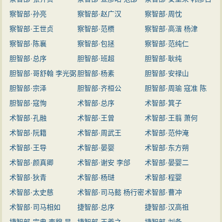
察智部·孙亮
察智部·赵广汉
察智部·周忱
察智部·王世贞
察智部·范槚
察智部·高湝 杨津
察智部·陈襄
察智部·包拯
察智部·范纯仁
胆智部·总序
胆智部·班超
胆智部·耿纯
胆智部·哥舒翰 李光弼
胆智部·杨素
胆智部·安禄山
胆智部·宗泽
胆智部·齐桓公
胆智部·周瑜 寇准 陈
胆智部·寇恂
术智部·总序
康伯
术智部·箕子
术智部·孔融
术智部·王曾
术智部·王翦 萧何
术智部·阮籍
术智部·周武王
术智部·范仲淹
术智部·王导
术智部·晏婴
术智部·东方朔
术智部·颜真卿
术智部·谢安 李郃
术智部·晏婴二
术智部·狄青
术智部·杨琎
术智部·程婴
术智部·太史慈
术智部·司马懿 杨行密
术智部·曹冲
术智部·司马相如
孙坚 仇钺
捷智部·总序
捷智部·汉高祖