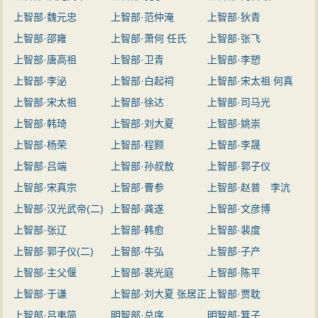
上智部·魏元忠
上智部·范仲淹
上智部·狄青
上智部·邵雍
上智部·萧何 任氏
上智部·张飞
上智部·唐高祖
上智部·卫青
上智部·李愬
上智部·李泌
上智部·白起祠
上智部·宋太祖 何真
上智部·宋太祖
上智部·徐达
上智部·司马光
上智部·韩琦
上智部·刘大夏
上智部·姚崇
上智部·杨荣
上智部·程颢
上智部·李晟
上智部·吕端
上智部·孙叔敖
上智部·郭子仪
上智部·宋真宗
上智部·曹参
上智部·赵普 李沆
上智部·汉光武帝(二)
上智部·龚遂
陆九渊
上智部·文彦博
上智部·张辽
上智部·韩愈
上智部·裴度
上智部·郭子仪(二)
上智部·牛弘
上智部·子产
上智部·主父偃
上智部·裴光庭
上智部·陈平
上智部·于谦
上智部·刘大夏 张居正
上智部·贾耽
上智部·吕夷简
明智部·总序
明智部·箕子